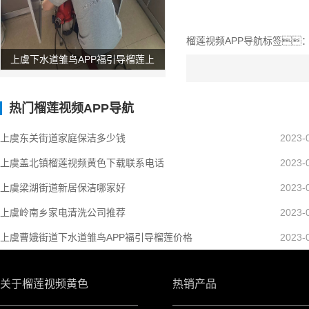
榴莲视频APP导航标签
上虞下水道雏鸟APP福引导榴莲上
门服务电话
热门榴莲视频APP导航
上虞东关街道家庭保洁多少钱
2023-
上虞盖北镇榴莲视频黄色下载联系电话
2023-
上虞梁湖街道新居保洁哪家好
2023-
上虞岭南乡家电清洗公司推荐
2023-
上虞曹娥街道下水道雏鸟APP福引导榴莲价格
2023-
关于榴莲视频黄色
热销产品