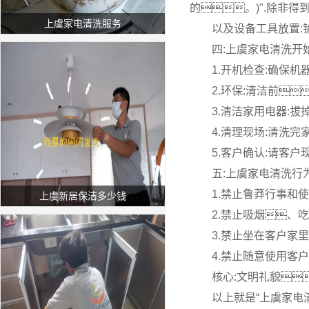
的。)".除非
上虞家电清洗服务
以及设备工具放置:
四:上虞家电清洗开
1.开机检查:确保
2.环保:清洁前
3.清洁家用电器:
4.清理现场:清洗
5.客户确认:请客
五:上虞家电清洗行
1.禁止鲁莽行事和
上虞新居保洁多少钱
2.禁止吸烟、
3.禁止坐在客户家
4.禁止随意使用客
核心:文明礼貌
以上就是“上虞家电