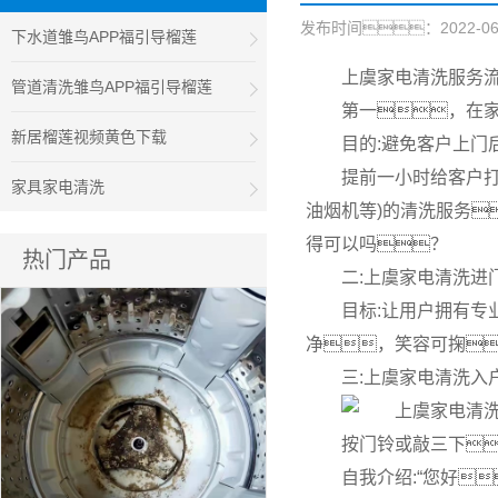
发布时间：2022-06-01
下水道雏鸟APP福引导榴莲
上虞家电清洗服务
管道清洗雏鸟APP福引导榴莲
第一，在
新居榴莲视频黄色下载
目的:避免客户上门
提前一小时给客户打
家具家电清洗
油烟机等)的清洗服务
得可以吗？
热门产品
二:上虞家电清洗进
目标:让用户拥有
净，笑容可掬
三:上虞家电清洗入
按门铃或敲三下
自我介绍:“您好