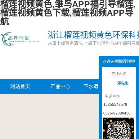
榴莲视频黄色,雏鸟APP福引导榴莲,
榴莲视频黄色下载,榴莲视频APP导
航
浙江榴莲视频黄色环保科
从事上虞管道清洗,上虞下水道雏鸟APP福引导
欢迎来到榴莲视频
黄色网站
在线咨询
邓先生
网站首页
产品中心
下水道雏鸟APP
管道
电话咨询
福引导榴莲
APP
15355543579
0575-82880450